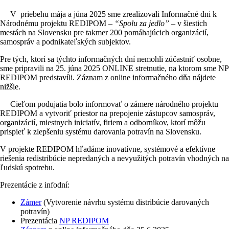
V priebehu mája a júna 2025 sme zrealizovali Informačné dni k
Národnému projektu REDIPOM –
“Spolu za jedlo”
– v šiestich
mestách na Slovensku pre takmer 200 pomáhajúcich organizácií,
samospráv a podnikateľských subjektov.
Pre tých, ktorí sa týchto informačných dní nemohli zúčastniť osobne,
sme pripravili na 25. júna 2025 ONLINE stretnutie, na ktorom sme NP
REDIPOM predstavíli. Záznam z online informačného dňa nájdete
nižšie.
Cieľom podujatia bolo informovať o zámere národného projektu
REDIPOM a vytvoriť priestor na prepojenie zástupcov samospráv,
organizácií, miestnych iniciatív, firiem a odborníkov, ktorí môžu
prispieť k zlepšeniu systému darovania potravín na Slovensku.
V projekte REDIPOM hľadáme inovatívne, systémové a efektívne
riešenia redistribúcie nepredaných a nevyužitých potravín vhodných na
ľudskú spotrebu.
Prezentácie z infodní:
Zámer
(Vytvorenie návrhu systému distribúcie darovaných
potravín)
Prezentácia
NP REDIPOM