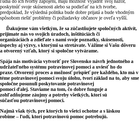
ľudia do ich tvorby zapojení, majú možnosť vyjadriť svoj názor,
poskytnúť svoje skúsenosti alebo sa podieľať na ich tvorbe,
predpoklad, že výsledná politika bude dobre prijatá a bude vhodným
spôsobom riešiť problémy či požiadavky občanov je oveľa vyšší.
Ďakujeme vám všetkým, že sa zúčastňujete spoločných aktivít,
prijímate nás vo svojich úradoch, inštitúciách či
organizáciách a zdieľate s nami svoje poznatky, skúsenosti,
úspechy aj výzvy, s ktorými sa stretávate. Vážime si Vašu dôveru
a otvorený vzťah, ktorý si spoločne vytvárame.
Spája nás motivácia vytvoriť pre Slovensko návrh jednotného
a
udr
žate
ľn
ého
syst
ému potravinovej pomoci a uvies
ť ho do
praxe.
Otvoren
ý proces a mo
žnos
ť prispie
ť pre ka
žd
ého, kto
m
á v
t
éme potravinovej pomoci svoju
úlohu, tvor
í z
áklad na to, aby sme
spolo
čne posunuli poskytovanie potravinovej
pomoci
ďalej.
Staviame
na tom,
čo dobre funguje a
zoh
ľad
ňujeme
z
áujmy a potreby v
šetk
ých, ktor
í s
ú
s
účas
ťou
potravinovej pomoci.
Najmä však tých, pre ktorých to všetci ochotne a s láskou
robíme – ľudí, ktorí potravinovú pomoc potrebujú.