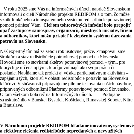
V
roku 2025 sme Vás na informačných dňoch naprieč Slovenskom
informovali o
cieli N
á
rodn
é
ho projektu REDIPOM a o tom,
č
o
m
ôž
e
vznik funk
č
n
é
ho a
transparentného systému redistribúcie potravinovej
pomoci priniesť Vám.
Cieľom tohtoročných infodní bolo prepojiť
opäť zástupcov samospráv, organizácií, miestnych iniciatív, firiem
a odborníkov, ktorí môžu prispieť k zlepšeniu systému darovania
potravín na Slovensku.
Náš expertný tím má za sebou rok usilovnej práce. Zmapovali sme
štruktúru a stav redistribúcie potravinovej pomoci na Slovensku.
Hovorili sme so stovkami aktérov potravinovej pomoci – tými, pre
ktorých je určená aj tými, ktorí
ju vn
í
maj
ú
ako svoju pr
á
cu
č
i
poslanie.
Nap
ĺň
ame tak
projekt aj v
ď
aka participat
í
vnym aktivit
á
m
–
zap
á
janiu t
ý
ch, ktor
í
s
ú
v
oblasti redistribúcie potravín na Slovensku
kľúčoví. V
súčasnosti pripravujeme pilotné testovania našich návrhov,
pripravených odborníkmi Platformy potravinovej pomoci Slovensko.
O
tom všetkom bola reč na Informačných dňoch.
Podujatie
sa
uskuto
č
nilo
v Banskej Bystrici, Košiciach, Rimavskej Sobote, Nitre
a Bratislave.
V Národnom projekte
REDIPOM hľadáme
inovatívne, systémové
a efektívne riešenia redistribúcie nepredaných a nevyužitých