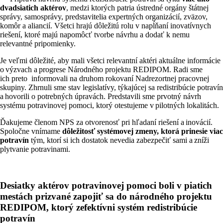
dvadsiatich aktérov
, medzi ktorých patria ústredné orgány štátnej
správy, samosprávy, predstavitelia expertných organizácií, zväzov,
komôr a aliancií. Všetci hrajú dôležitú rolu v napĺňaní inovatívnych
riešení, ktoré majú napomôcť tvorbe návrhu a dodať k nemu
relevantné pripomienky.
Je veľmi dôležité, aby mali všetci relevantní aktéri aktuálne informácie
o výzvach a progrese Národného projektu REDIPOM. Radi sme
ich preto informovali na druhom rokovaní Nadrezortnej pracovnej
skupiny. Zhrnuli sme stav legislatívy, týkajúcej sa redistribúcie potravín
a hovorili o potrebných úpravách. Predstavili sme prvotný návrh
systému potravinovej pomoci, ktorý otestujeme v pilotných lokalitách.
Ďakujeme členom NPS za otvorenosť pri hľadaní riešení a inovácií.
Spoločne vnímame
dôležitosť systémovej zmeny, ktorá prinesie viac
potravín
tým, ktorí si ich dostatok nevedia zabezpečiť sami a zníži
plytvanie potravinami.
Desiatky aktérov potravinovej pomoci boli v piatich
mestách prizvané zapojiť sa do národného projektu
REDIPOM, ktorý zefektívni systém redistribúcie
potravín