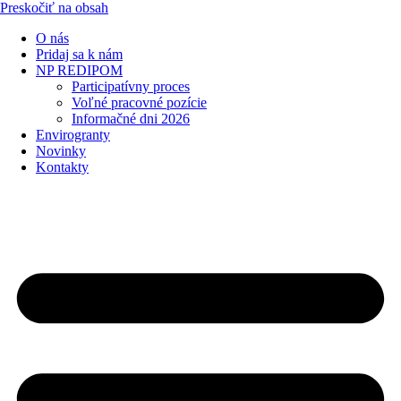
Preskočiť na obsah
O nás
Pridaj sa k nám
NP REDIPOM
Participatívny proces
Voľné pracovné pozície
Informačné dni 2026
Envirogranty
Novinky
Kontakty