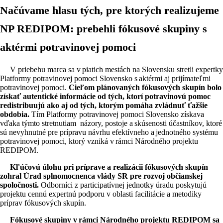
Načúvame hlasu tých, pre ktorých realizujeme
NP REDIPOM: prebehli fókusové skupiny s
aktérmi potravinovej pomoci
V priebehu marca sa v piatich mestách na Slovensku stretli expertky
Platformy potravinovej pomoci Slovensko s aktérmi aj prijímateľmi
potravinovej pomoci.
Cieľom plánovaných fókusových skupín bolo
získať autentické informácie od tých, ktorí potravinovú pomoc
redistribuujú ako aj od tých, ktorým pomáha zvládnuť ťažšie
obdobia.
Tím Platformy potravinovej pomoci Slovensko získava
vďaka týmto stretnutiam názory, postoje a skúsenosti účastníkov, ktoré
sú nevyhnutné pre prípravu návrhu efektívneho a jednotného systému
potravinovej pomoci, ktorý vzniká v rámci Národného projektu
REDIPOM.
Kľúčovú úlohu pri príprave a realizácii fókusových skupín
zohral Úrad splnomocnenca vlády SR pre rozvoj občianskej
spoločnosti.
Odborníci z participatívnej jednotky úradu poskytujú
projektu cennú expertnú podporu v oblasti facilitácie a metodiky
príprav fókusových skupín.
Fókusové skupiny v rámci Národného projektu REDIPOM sa