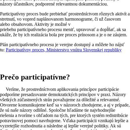
názory účastníkov, podporené relevantnou dokumentáciou.
Participatívny proces bude prebiehať prostredníctvom rôznych aktivít a
stretnutí, vo vopred naplánovanom harmonograme, či už časovom
alebo obsahovom. Aktivity je možné v
priebehu participatívneho procesu meniť, upravovať a dopĺňať, ak sa
ukáže, že by ich realizácia bola pre proces prínosom a je o ne záujem.
Plán participatívneho procesu je verejne dostupný a môžete ho nájsť
tu:
Participatívny proces, Ministerstvo vnútra Slovenskej republiky
Prečo participatívne?
Veríme, že prostredníctvom aplikovania princípov participácie
podporíme presadzovanie demokratických princípov v praxi. Názory
všetkých zúčastnených strán považujeme za dôležité a relevantné.
Otvorene komunikujeme keď sa v názoroch zhodujeme, a aj v prípade,
že sú naše názory odlišné. Spoločne hľadáme tie najvhodnejšie
riešenia a tvoríme s ohľadom na tých, pre ktorých systém redistribúcie
potravinovej pomoci navrhujeme.
Vďaka participácii vznikajú lepšie a
vyzretejšie rozhodnutia a následne aj lepšie verejné politiky. Ak sú