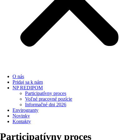
O nás
Pridaj sa k nám
NP REDIPOM
Participatívny proces
Voľné pracovné pozície
Informačné dni 2026
Envirogranty
Novinky
Kontakty
Participatívny
proces