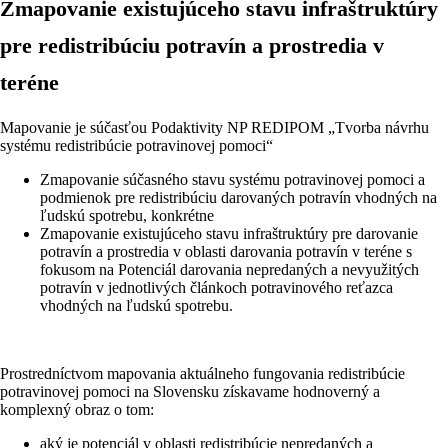
Zmapovanie existujúceho stavu infraštruktúry
pre redistribúciu potravín a prostredia v
teréne
Mapovanie je súčasťou Podaktivity NP REDIPOM „Tvorba návrhu
systému redistribúcie potravinovej pomoci“
Zmapovanie súčasného stavu systému potravinovej pomoci a
podmienok pre redistribúciu darovaných potravín vhodných na
ľudskú spotrebu, konkrétne
Zmapovanie existujúceho stavu infraštruktúry pre darovanie
potravín a prostredia v oblasti darovania potravín v teréne s
fokusom na Potenciál darovania nepredaných a nevyužitých
potravín v jednotlivých článkoch potravinového reťazca
vhodných na ľudskú spotrebu.
Prostredníctvom mapovania aktuálneho fungovania redistribúcie
potravinovej pomoci na Slovensku získavame hodnoverný a
komplexný obraz o tom:
aký je potenciál v oblasti redistribúcie nepredaných a