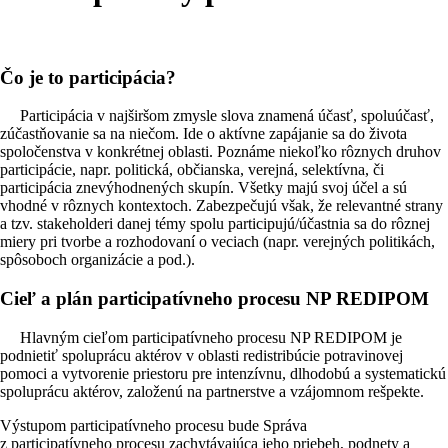
Čo je to participácia?
Participácia v najširšom zmysle slova znamená účasť, spoluúčasť,
zúčastňovanie sa na niečom. Ide o aktívne zapájanie sa do života
spoločenstva v konkrétnej oblasti. Poznáme niekoľko rôznych druhov
participácie, napr. politická, občianska, verejná, selektívna, či
participácia znevýhodnených skupín. Všetky majú svoj účel a sú
vhodné v rôznych kontextoch. Zabezpečujú však, že relevantné strany
a tzv. stakeholderi danej témy spolu participujú/účastnia sa do rôznej
miery pri tvorbe a rozhodovaní o veciach (napr. verejných politikách,
spôsoboch organizácie a pod.).
Cieľ a plán participatívneho procesu NP REDIPOM
Hlavným cieľom participatívneho procesu NP REDIPOM je
podnietiť spoluprácu aktérov v oblasti redistribúcie potravinovej
pomoci a vytvorenie priestoru pre intenzívnu, dlhodobú a systematickú
spoluprácu aktérov, založenú na partnerstve a vzájomnom rešpekte.
Výstupom participatívneho procesu bude Správa
z participatívneho procesu zachytávajúca jeho priebeh, podnety a