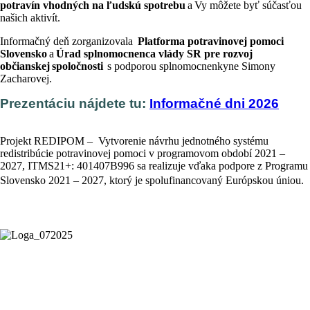
potravín vhodných na ľudskú spotrebu
a
Vy môžete byť súčasťou
našich aktivít.
In
formačný deň zorganizovala
Platforma potravinovej pomoci
Slovensko
a
Úrad splnomocnenca vlády SR pre rozvoj
občianskej
spolo
č
nosti
s podporou splnomocnenkyne Simony
Zacharovej.
Prezentáciu nájdete tu:
Informačné dni 2026
Projekt REDIPOM – Vytvorenie návrhu jednotného systému
redistribúcie potravinovej pomoci v programovom období 2021 –
2027, ITMS21+: 401407B996 sa realizuje vďaka podpore z Programu
Slovensko 2021 – 2027, ktorý je spolufinancovaný Európskou úniou.