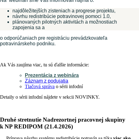
Na webinári sme Vás informovali najmä o:
najdôležitejších zisteniach a progrese projektu,
návrhu redistribúcie potravinovej pomoci 1.0,
plánovaných pilotných aktivitách a možnostiach
zapojenia sa a
o odporúčaniach pre registráciu prevádzkovateľa
potravinárskeho podniku.
Ak Vás zaujíma viac, tu sú ďalšie informácie:
Prezentácia z webinára
Záznam z podujatia
Tlačová správa
o sérii infodní
Detaily o sérii infodní nájdete v sekcii NOVINKY.
Druhé stretnutie Nadrezortnej pracovnej skupiny
k NP REDIPOM (21.4.2026)
Príprava návrhu systému redistribúcie potravín sa týka
viac ako