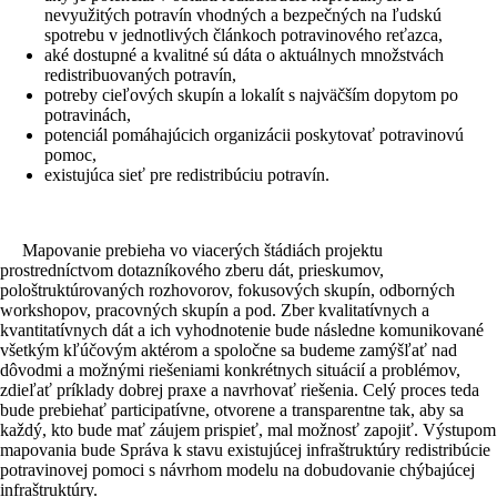
nevyužitých potravín vhodných a bezpečných na ľudskú
spotrebu v jednotlivých článkoch potravinového reťazca,
aké dostupné a kvalitné sú dáta o aktuálnych množstvách
redistribuovaných potravín,
potreby cieľových skupín a lokalít s najväčším dopytom po
potravinách,
potenciál pomáhajúcich organizácii poskytovať potravinovú
pomoc,
existujúca sieť pre redistribúciu potravín.
Mapovanie prebieha vo viacerých štádiách projektu
prostredníctvom dotazníkového zberu dát, prieskumov,
pološtruktúrovaných rozhovorov, fokusových skupín, odborných
workshopov, pracovných skupín a pod. Zber kvalitatívnych a
kvantitatívnych dát a ich vyhodnotenie bude následne komunikované
všetkým kľúčovým aktérom a spoločne sa budeme zamýšľať nad
dôvodmi a možnými riešeniami konkrétnych situácií a problémov,
zdieľať príklady dobrej praxe a navrhovať riešenia. Celý proces teda
bude prebiehať participatívne, otvorene a transparentne tak, aby sa
každý, kto bude mať záujem prispieť, mal možnosť zapojiť. Výstupom
mapovania bude Správa k stavu existujúcej infraštruktúry redistribúcie
potravinovej pomoci s návrhom modelu na dobudovanie chýbajúcej
infraštruktúry.