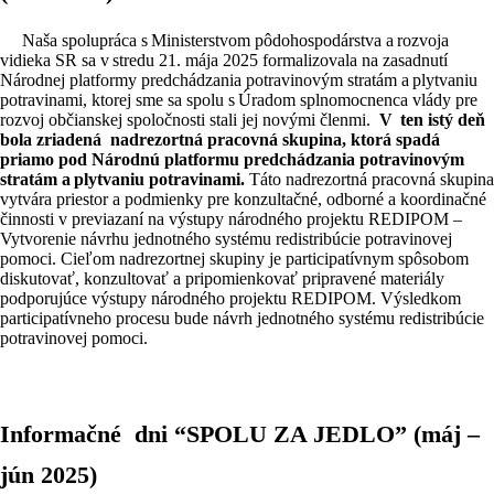
Naša spolupráca s Ministerstvom pôdohospodárstva a rozvoja
vidieka SR sa v stredu 21. mája 2025 formalizovala na zasadnutí
Národnej platformy predchádzania potravinovým stratám a plytvaniu
potravinami, ktorej sme sa spolu s Úradom splnomocnenca vlády pre
rozvoj občianskej spoločnosti stali jej novými členmi.
V ten istý deň
bola zriadená nadrezortná pracovná skupina, ktorá spadá
priamo pod Národnú platformu predchádzania potravinovým
stratám a plytvaniu potravinami.
Táto nadrezortná pracovná skupina
vytvára priestor a podmienky pre konzultačné, odborné a koordinačné
činnosti v previazaní na výstupy národného projektu REDIPOM –
Vytvorenie návrhu jednotného systému redistribúcie potravinovej
pomoci. Cieľom nadrezortnej skupiny je participatívnym spôsobom
diskutovať, konzultovať a pripomienkovať pripravené materiály
podporujúce výstupy národného projektu REDIPOM. Výsledkom
participatívneho procesu bude návrh jednotného systému redistribúcie
potravinovej pomoci.
Informačné dni “SPOLU ZA JEDLO” (máj –
jún 2025)