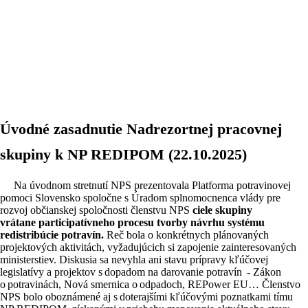
Úvodné zasadnutie Nadrezortnej pracovnej
skupiny k NP REDIPOM (22.10.2025)
Na úvodnom stretnutí NPS prezentovala Platforma potravinovej
pomoci Slovensko spoločne s Úradom splnomocnenca vlády pre
rozvoj občianskej spoločnosti členstvu NPS
ciele skupiny
vrátane participatívneho procesu tvorby návrhu systému
redistribúcie potravín.
Reč bola o konkrétnych plánovaných
projektových aktivitách, vyžadujúcich si zapojenie zainteresovaných
ministerstiev. Diskusia sa nevyhla ani stavu prípravy kľúčovej
legislatívy a projektov s dopadom na darovanie potravín - Zákon
o potravinách, Nová smernica o odpadoch, REPower EU… Členstvo
NPS bolo oboznámené aj s doterajšími kľúčovými poznatkami tímu