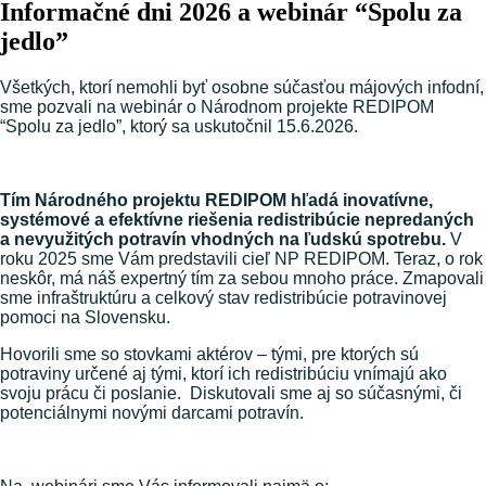
Informačné dni 2026 a webinár “Spolu za
jedlo”
Všetkých,
ktorí nemohli byť osobne súčasťou májových infodní,
sme pozvali na
webinár o Národnom projekte REDIPOM
“Spolu za jedlo”, ktorý sa uskutočnil 15.6.2026.
Tím Národného projektu REDIPOM hľadá inovatívne,
systémové a efektívne riešenia redistribúcie nepredaných
a nevyužitých potravín vhodných na ľudskú spotrebu.
V
roku 2025 sme Vám predstavili cieľ NP REDIPOM. Teraz, o rok
neskôr, má náš expertný tím za sebou mnoho práce. Zmapovali
sme infraštruktúru a celkový stav redistribúcie potravinovej
pomoci na Slovensku.
Hovorili sme so stovkami aktérov – tými, pre ktorých sú
potraviny určené aj tými, ktorí ich redistribúciu vnímajú ako
svoju prácu či poslanie. Diskutovali sme aj so súčasnými, či
potenciálnymi novými darcami potravín.