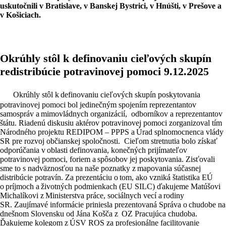
uskutočnili v Bratislave, v Banskej Bystrici, v Hnúšti, v Prešove a
v Košiciach.
Okrúhly stôl k definovaniu cieľových skupín
redistribúcie potravinovej pomoci 9.12.2025
Okrúhly stôl k definovaniu cieľových skupín poskytovania
potravinovej pomoci bol jedinečným spojením reprezentantov
samospráv a mimovládnych organizácií, odborníkov a reprezentantov
štátu. Riadenú diskusiu aktérov potravinovej pomoci zorganizoval tím
Národného projektu REDIPOM – PPPS a Úrad splnomocnenca vlády
SR pre rozvoj občianskej spoločnosti. Cieľom stretnutia bolo získať
odporúčania v oblasti definovania, konečných prijímateľov
potravinovej pomoci, foriem a spôsobov jej poskytovania. Zisťovali
sme to s nadväznosťou na naše poznatky z mapovania súčasnej
distribúcie potravín. Za prezentáciu o tom, ako vzniká štatistika EÚ
o príjmoch a životných podmienkach (EU SILC) ďakujeme Matúšovi
Michalíkovi z Ministerstva práce, sociálnych vecí a rodiny
SR. Zaujímavé informácie priniesla prezentovaná Správa o chudobe na
dnešnom Slovensku od Jána Košča z OZ Pracujúca chudoba.
Ďakujeme kolegom z ÚSV ROS za profesionálne facilitovanie