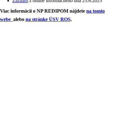
Záznam
z online informačného dňa 25.6.2025
Viac informácií o NP REDIPOM nájdete
na tomto
webe
alebo
na stránke ÚSV ROS
.