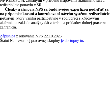
NP REDIPOM, získanými v priebehu mapovania aktuálneho stavu
red
istribúcie potravín v SR.
Členky a členovia NPS sa budú svojou expertízou podieľať sa
na pripomienkovaní a konzultovaní návrhu systému redistribúcie
potravín
, ktorý vzniká participatívne v spolupráci s kľúčovými
aktérmi, na základe analýzy dát z terénu a príkladov dobrej praxe zo
zahraničia.
Zápisnica
z rokovania NPS 22.10.2025
Štatút Nadrezortnej pracovnej skupiny
je dostupný tu.